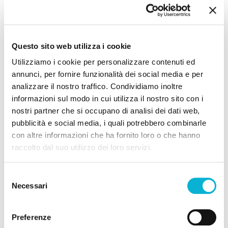
Questo sito web utilizza i cookie
Utilizziamo i cookie per personalizzare contenuti ed
annunci, per fornire funzionalità dei social media e per
analizzare il nostro traffico. Condividiamo inoltre
informazioni sul modo in cui utilizza il nostro sito con i
nostri partner che si occupano di analisi dei dati web,
Dott. Alessandro Vinciguerra
pubblicità e social media, i quali potrebbero combinarle
con altre informazioni che ha fornito loro o che hanno
Medico Otorinolaringoiatra
raccolto dal suo utilizzo dei loro servizi.
L’ambulatorio Oculistico Vincieye si avvale della
collaborazione del dott. Alessandro Vinciguerra
Selezione
specialista in Otorinolaringoiatria e in Chirugia Cervico
Necessari
del
Facciale.
consenso
La sua consulenza è tra l’altro necessaria per le patologie
Preferenze