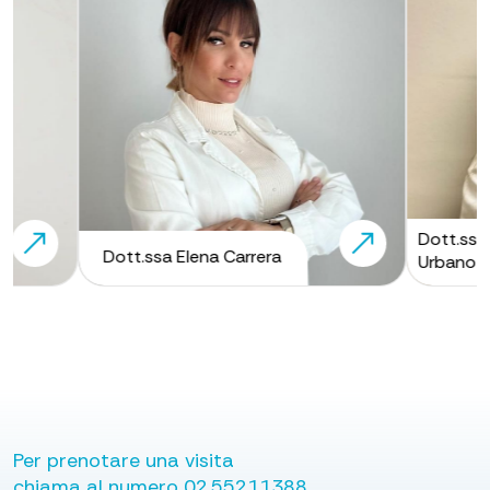
Dott.ssa Chiara 
Dott.ssa Elena Carrera
Urbano
Per prenotare una visita
chiama al numero
02.55211388