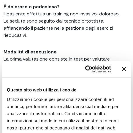
È doloroso o pericoloso?
Il paziente effettua un training non invasivo-doloroso
.
Le sedute sono seguito dal tecnico ortottista,
affiancando il paziente nella gestione degli esercizi
rieducativi.
Modalità di esecuzione
La prima valutazione consiste in test per valutare
l’efficienza visiva, le capacità visus-spaziali e discutere
degli obiettivi che si vogliono raggiungere. Viene così
preparato un piano di rieducazione personalizzato e si
effettueranno delle sedute in studio, concordate con il
Questo sito web utilizza i cookie
paziente, durante le quali verranno svolti degli esercizi
Utilizziamo i cookie per personalizzare contenuti ed
visivi con specifici ausili. Al termine di ogni seduta verrà
annunci, per fornire funzionalità dei social media e per
consegnato del materiale domiciliare per imparare a
analizzare il nostro traffico. Condividiamo inoltre
gestire il training visivo in autonomia. La durata di ogni
informazioni sul modo in cui utilizza il nostro sito con i
seduta varia tra i 30 e i 45 minuti.
nostri partner che si occupano di analisi dei dati web,