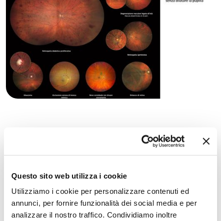
Come funziona Fundus Camera non midriatica
ZEISS Clarus?
Questo sofisticato strumento riesce a eseguire la foto
Questo sito web utilizza i cookie
del fundus oculare con una flash di luce in una frazione di
Utilizziamo i cookie per personalizzare contenuti ed
secondo, senza aver la necessità di dilatare la pupilla.
annunci, per fornire funzionalità dei social media e per
analizzare il nostro traffico. Condividiamo inoltre