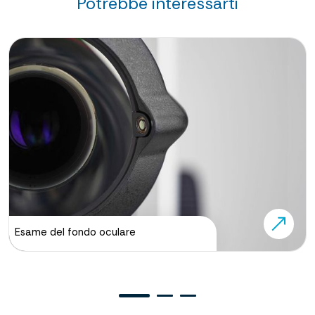
Potrebbe interessarti
Cos'è
A cosa serve?
Come funziona Fundus Camera
non midriatica ZEISS Clarus?
Esame del fondo oculare