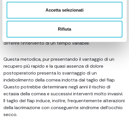
Accetta selezionati
In rari casi può rendersi necessario apporre alcuni punti di
sutura temporanei. Talvolta il taglio lamellare può risultare
qualitativamente non adeguato; in questa eventualità il
Rifiuta
chirurgo può ritenere più opportuno riapporre la lamella e
differire l’intervento di un tempo variabile.
Questa metodica, pur presentando il vantaggio di un
recupero più rapido e la quasi assenza di dolore
postoperatorio presenta lo svantaggio di un
indebolimento della cornea indotta dal taglio del flap.
Questo potrebbe determinare negli anni il rischio di
ectasia della cornea e successivi interventi molto invasivi.
Il taglio del flap induce, inoltre, frequentemente alterazioni
della lacrimazione con conseguente sindrome dell’occhio
secco.