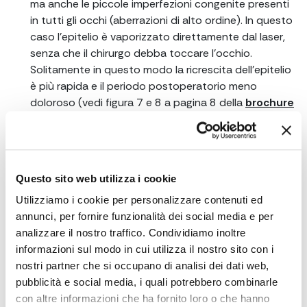
ma anche le piccole imperfezioni congenite presenti
in tutti gli occhi (aberrazioni di alto ordine). In questo
caso l’epitelio è vaporizzato direttamente dal laser,
senza che il chirurgo debba toccare l’occhio.
Solitamente in questo modo la ricrescita dell’epitelio
è più rapida e il periodo postoperatorio meno
doloroso (vedi figura 7 e 8 a pagina 8 della
brochure
informativa
).
P.T.K. o S.C.T.K
: questa metodica non serve per la
correzione dei difetti refrattivi, ma usa il laser ad
Questo sito web utilizza i cookie
eccimeri in superficie per rimuovere opacità della
cornea e rimodellarla qualora fosse rimasta
Utilizziamo i cookie per personalizzare contenuti ed
danneggiata da infezioni, traumi o esiti di chirurgia. È
annunci, per fornire funzionalità dei social media e per
molto utile per correggere le complicanze della
analizzare il nostro traffico. Condividiamo inoltre
chirurgia refrattiva. Tratta la cornea in modo
informazioni sul modo in cui utilizza il nostro sito con i
personalizzato con l’ausilio di tecniche diagnostiche
nostri partner che si occupano di analisi dei dati web,
avanzate come l’OCT del segmento anteriore (vedi
pubblicità e social media, i quali potrebbero combinarle
figura 19 e 22 della
brochure informativa
).
con altre informazioni che ha fornito loro o che hanno