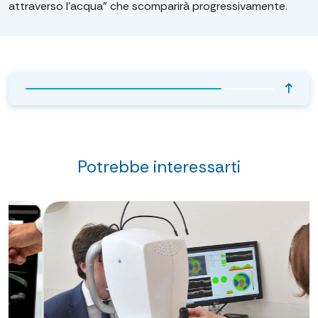
attraverso l’acqua” che scomparirà progressivamente.
ARGOMENTI E TEMI
Introduzione
Potrebbe interessarti
Le tecniche chirurgiche
Laser ad eccimeri: tecniche di
superficie
Laser ad eccimeri: tecniche
intrastromali